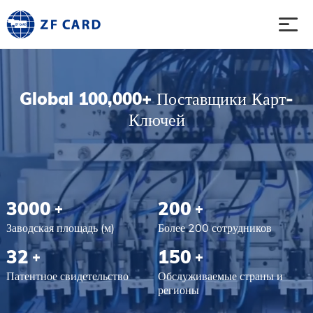
Домой
Global 100,000+ Поставщики Карт-
Ключей
Продукты
О
Случаи
3000
200
+
+
Заводская площадь (м)
Более 200 сотрудников
Сообщение
32
150
+
+
Патентное свидетельство
Обслуживаемые страны и
Связь
регионы